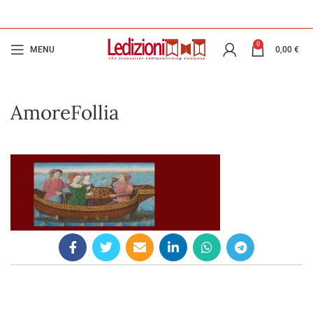
0
MENU
0,00
€
AmoreFollia