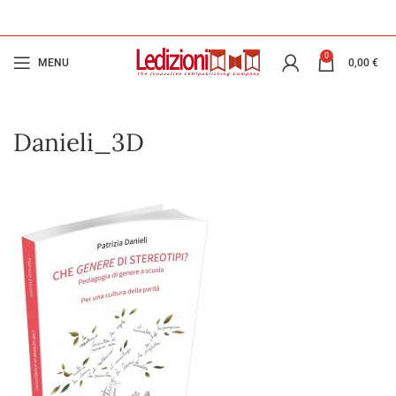
0
MENU
0,00
€
Danieli_3D