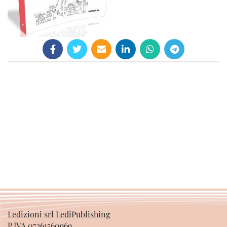
Ledizioni srl LediPublishing
P.IVA 07361560969