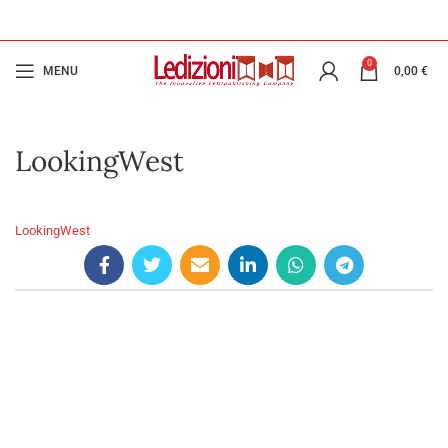
0
MENU
0,00
€
LookingWest
LookingWest