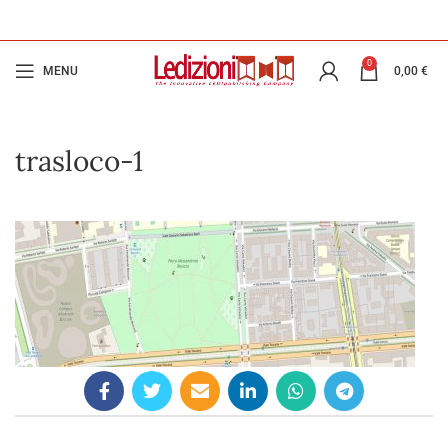
0
MENU
0,00
€
trasloco-1