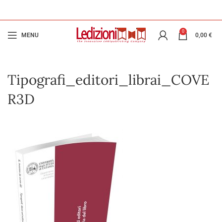
0
MENU
0,00
€
Tipografi_editori_librai_COVE
R3D