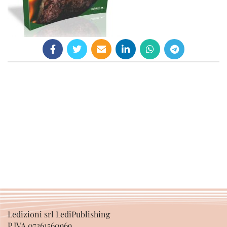
Ledizioni srl LediPublishing
P.IVA 07361560969