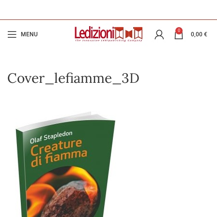
0
MENU
0,00
€
Cover_lefiamme_3D