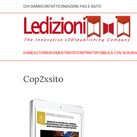
CHI SIAMO
CONTATTI
CONDIZIONI, FAQ E AIUTO
HOME
AUTORI
ARGOMENTI
RIVISTE
REPRINTS
PUBBLICA CON NOI
UNIV
Cop2xsito