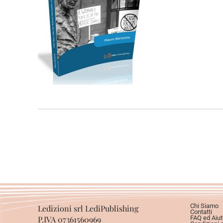
Chi Siamo
Ledizioni srl LediPublishing
Contatti
P.IVA 07361560969
FAQ ed Aiut