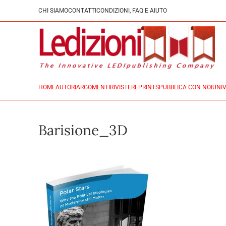
CHI SIAMO
CONTATTI
CONDIZIONI, FAQ E AIUTO
HOME
AUTORI
ARGOMENTI
RIVISTE
REPRINTS
PUBBLICA CON NOI
UNIV
Barisione_3D