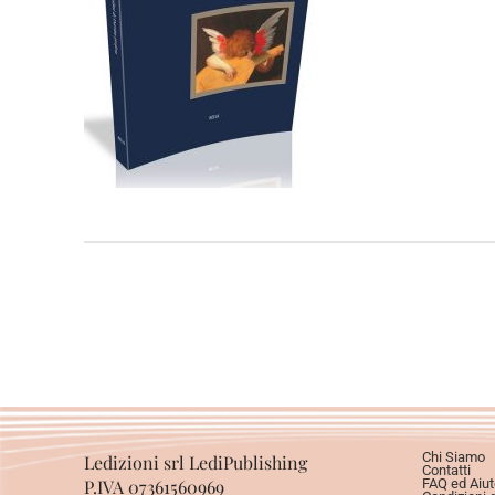
Chi Siamo
Ledizioni srl LediPublishing
Contatti
P.IVA 07361560969
FAQ ed Aiut