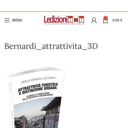
0
MENU
0,00
€
Bernardi_attrattivita_3D