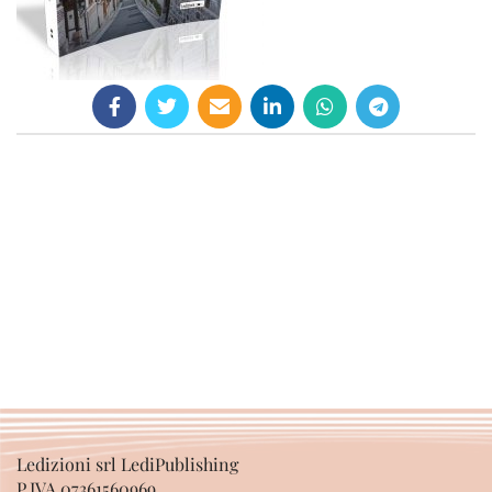
Ledizioni srl LediPublishing
P.IVA 07361560969