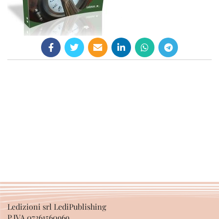
Ledizioni srl LediPublishing
P.IVA 07361560969