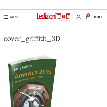
0
MENU
0,00
€
cover_griffith_3D