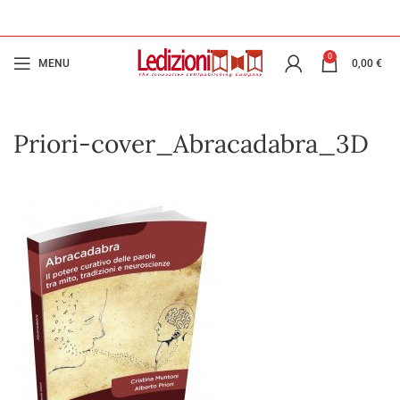
0
MENU
0,00
€
Priori-cover_Abracadabra_3D