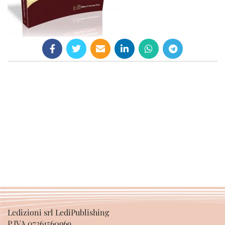
Ledizioni srl LediPublishing
P.IVA 07361560969