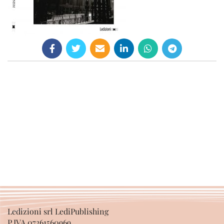
Ledizioni srl LediPublishing
P.IVA 07361560969