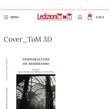
0
MENU
0,00
€
Cover_ToM 3D