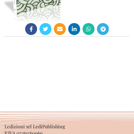
Ledizioni srl LediPublishing
P.IVA 07361560969