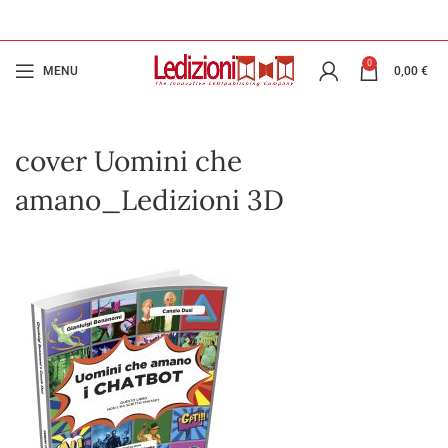
0
MENU
0,00
€
cover Uomini che
amano_Ledizioni 3D