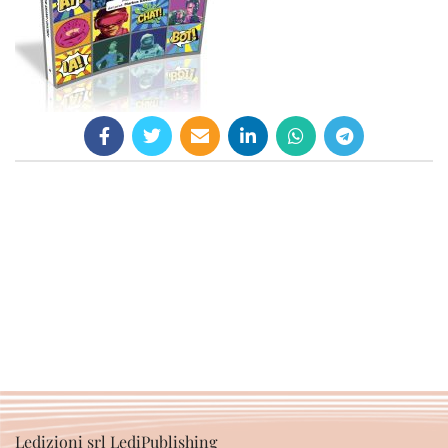
Ledizioni srl LediPublishing