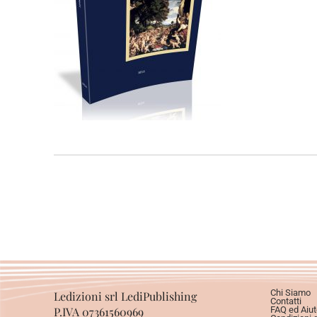
Chi Siamo
Ledizioni srl LediPublishing
Contatti
P.IVA 07361560969
FAQ ed Aiut