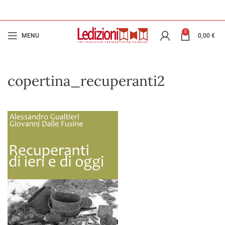
0
MENU
0,00
€
copertina_recuperanti2