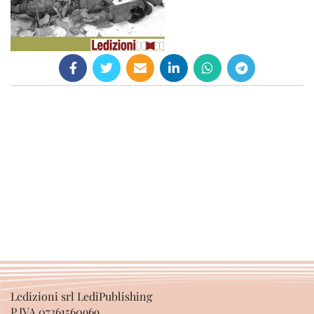
Ledizioni srl LediPublishing
P.IVA 07361560969