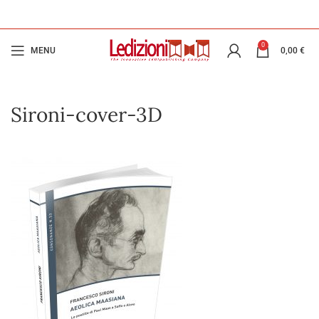
0
MENU
0,00
€
Sironi-cover-3D