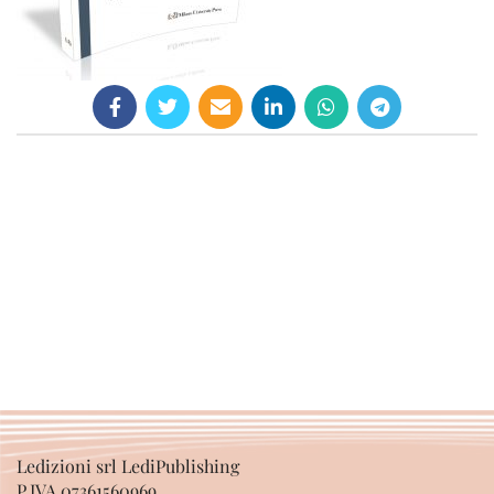
Ledizioni srl LediPublishing
P.IVA 07361560969