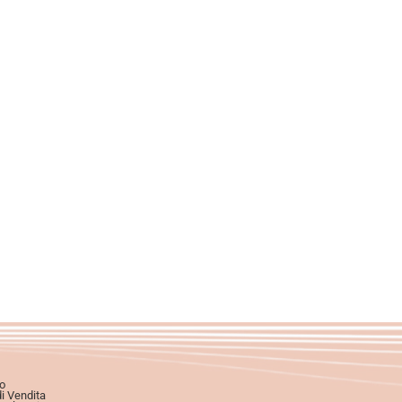
o
di Vendita