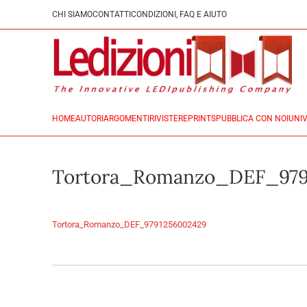
CHI SIAMO
CONTATTI
CONDIZIONI, FAQ E AIUTO
HOME
AUTORI
ARGOMENTI
RIVISTE
REPRINTS
PUBBLICA CON NOI
UNIV
Tortora_Romanzo_DEF_979
Tortora_Romanzo_DEF_9791256002429