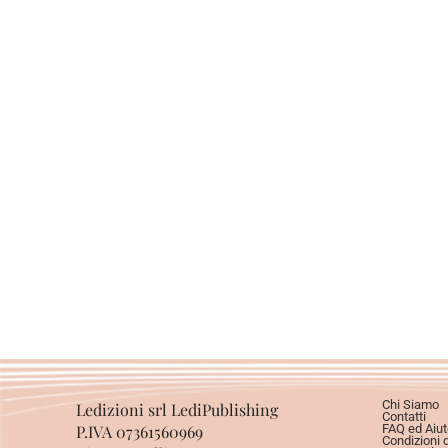
Chi Siamo
Ledizioni srl LediPublishing
Contatti
P.IVA 07361560969
FAQ ed Aiut
Condizioni 