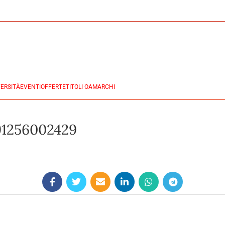
ERSITÀ
EVENTI
OFFERTE
TITOLI OA
MARCHI
1256002429