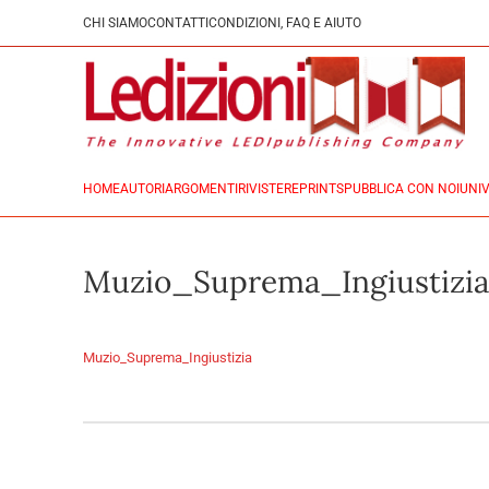
CHI SIAMO
CONTATTI
CONDIZIONI, FAQ E AIUTO
HOME
AUTORI
ARGOMENTI
RIVISTE
REPRINTS
PUBBLICA CON NOI
UNIV
Muzio_Suprema_Ingiustizia
Muzio_Suprema_Ingiustizia