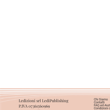
Chi Siamo
Ledizioni srl LediPublishing
Contatti
P.IVA 07361560969
FAQ ed Aiut
Condizioni 