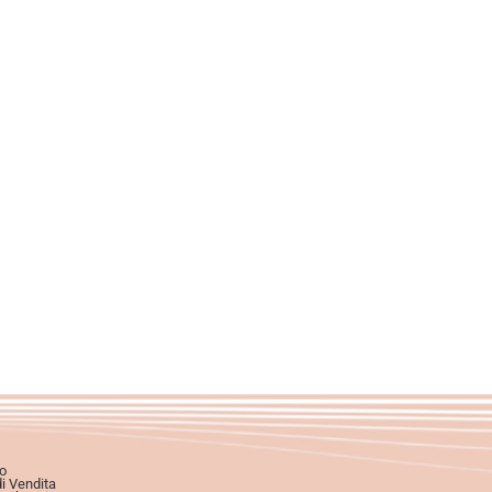
o
di Vendita