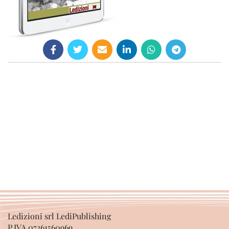
Ledizioni srl LediPublishing
P.IVA 07361560969