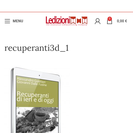
0
MENU
0,00
€
recuperanti3d_1