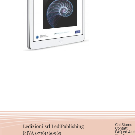
Chi Siamo
Ledizioni srl LediPublishing
Contatti
P.IVA 07361560969
FAQ ed Aiut