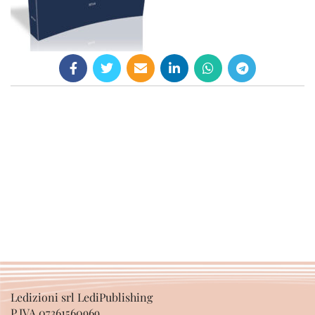
Ledizioni srl LediPublishing
P.IVA 07361560969