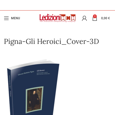
0
MENU
0,00
€
Pigna-Gli Heroici_Cover-3D