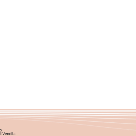
o
di Vendita