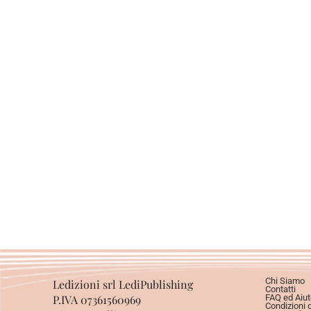
Chi Siamo
Ledizioni srl LediPublishing
Contatti
P.IVA 07361560969
FAQ ed Aiut
Condizioni 