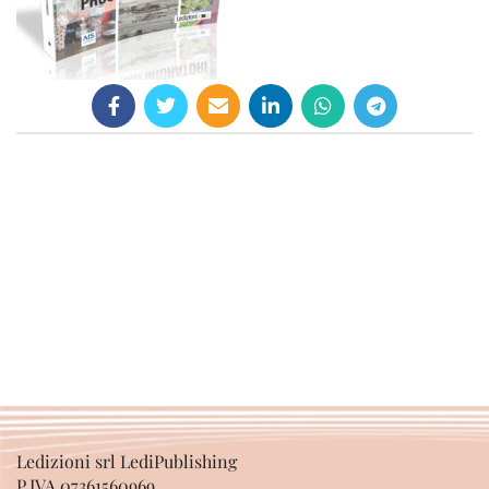
Ledizioni srl LediPublishing
P.IVA 07361560969