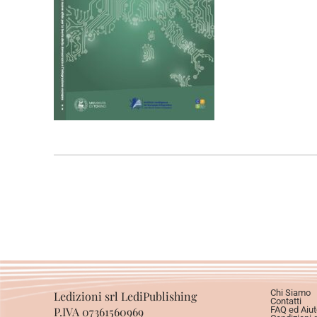
Chi Siamo
Ledizioni srl LediPublishing
Contatti
P.IVA 07361560969
FAQ ed Aiut