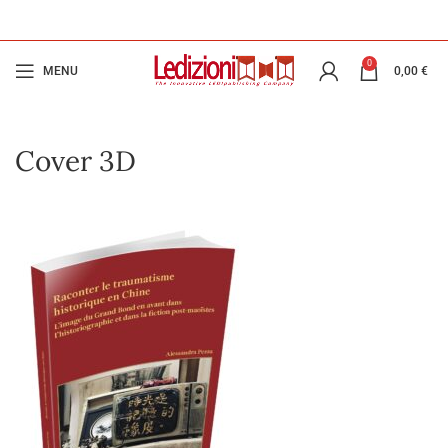
0
MENU
0,00
€
Cover 3D