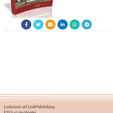
Ledizioni srl LediPublishing
P.IVA 07361560969