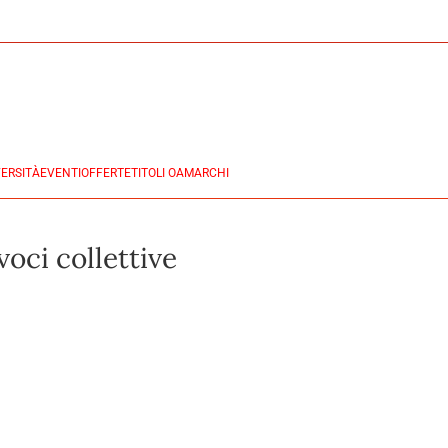
ERSITÀ
EVENTI
OFFERTE
TITOLI OA
MARCHI
voci collettive