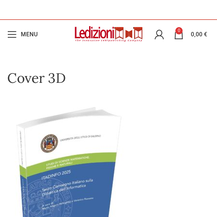
0
MENU
0,00
€
Cover 3D