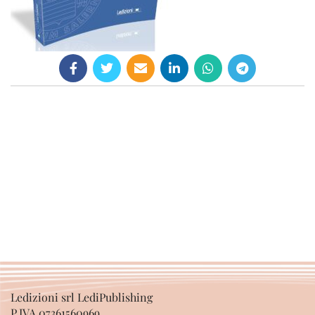
Ledizioni srl LediPublishing
P.IVA 07361560969