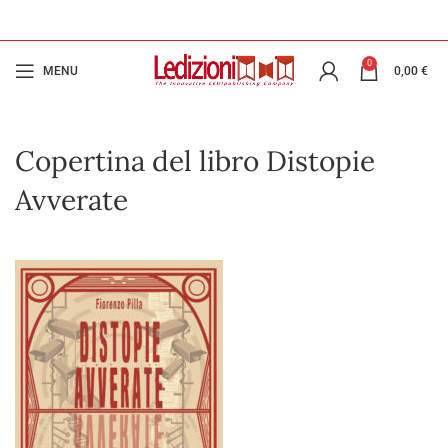
0
MENU
0,00
€
Copertina del libro Distopie
Avverate