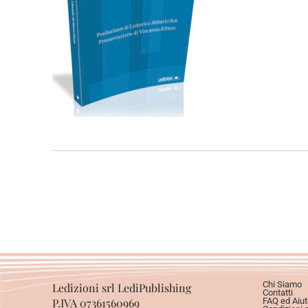
Chi Siamo
Ledizioni srl LediPublishing
Contatti
P.IVA 07361560969
FAQ ed Aiut