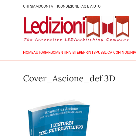
CHI SIAMO
CONTATTI
CONDIZIONI, FAQ E AIUTO
HOME
AUTORI
ARGOMENTI
RIVISTE
REPRINTS
PUBBLICA CON NOI
UNIV
Cover_Ascione_def 3D