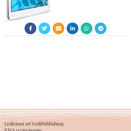
Ledizioni srl LediPublishing
P.IVA 07361560969