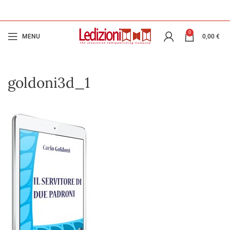
0
MENU
0,00
€
goldoni3d_1