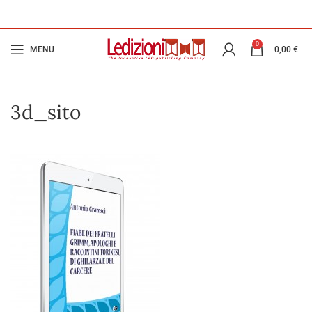
0
MENU
0,00
€
3d_sito