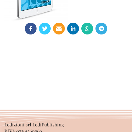
Ledizioni srl LediPublishing
P.IVA 07361560969