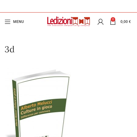
0
MENU
0,00
€
3d