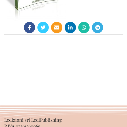
Ledizioni srl LediPublishing
P.IVA 07361560969