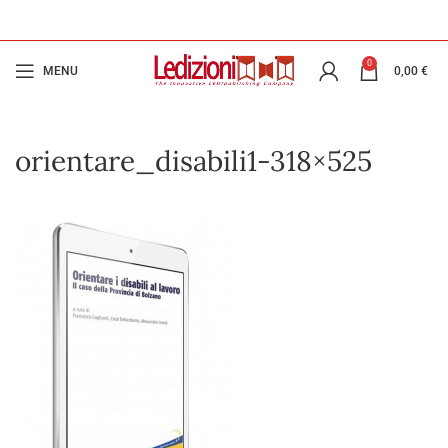
0
MENU
0,00
€
orientare_disabili1-318×525