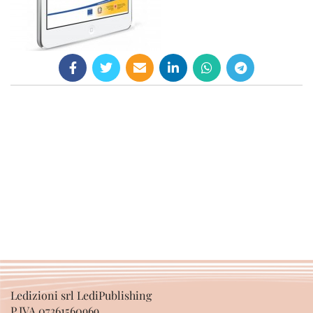
Ledizioni srl LediPublishing
P.IVA 07361560969