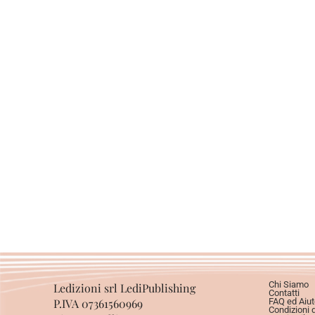
Chi Siamo
Ledizioni srl LediPublishing
Contatti
P.IVA 07361560969
FAQ ed Aiut
Condizioni 