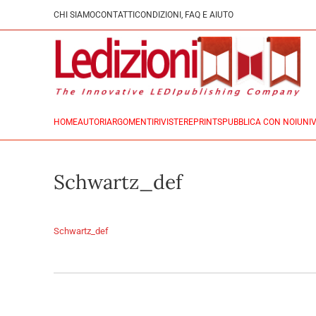
CHI SIAMO
CONTATTI
CONDIZIONI, FAQ E AIUTO
HOME
AUTORI
ARGOMENTI
RIVISTE
REPRINTS
PUBBLICA CON NOI
UNIV
Schwartz_def
Schwartz_def