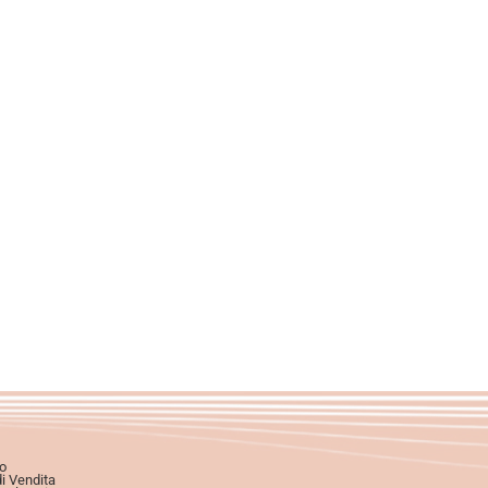
o
di Vendita