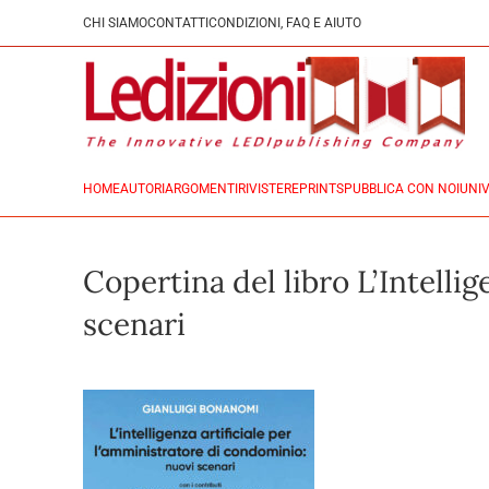
CHI SIAMO
CONTATTI
CONDIZIONI, FAQ E AIUTO
HOME
AUTORI
ARGOMENTI
RIVISTE
REPRINTS
PUBBLICA CON NOI
UNIV
Copertina del libro L’Intelli
scenari