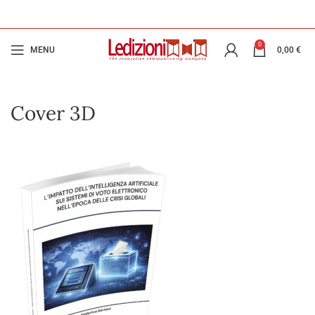
0
MENU
0,00
€
Cover 3D