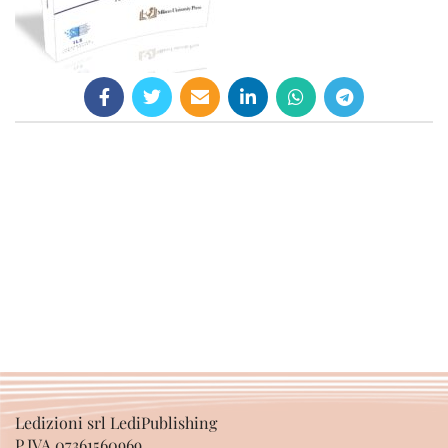
Ledizioni srl LediPublishing
P.IVA 07361560969