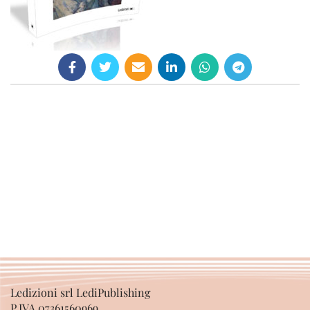
Ledizioni srl LediPublishing
P.IVA 07361560969