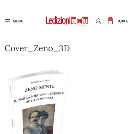
0
MENU
0,00
€
Cover_Zeno_3D