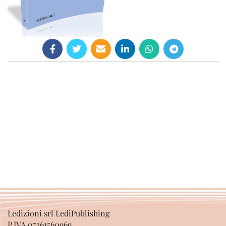
Ledizioni srl LediPublishing
P.IVA 07361560969