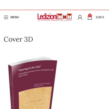
0
MENU
0,00
€
Cover 3D