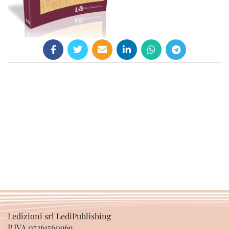
Ledizioni srl LediPublishing
P.IVA 07361560969