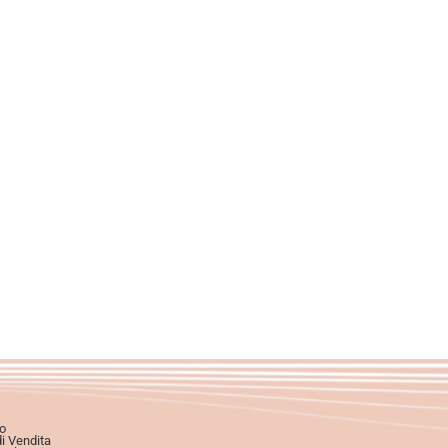
o
di Vendita