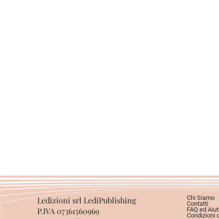
Chi Siamo
Ledizioni srl LediPublishing
Contatti
P.IVA 07361560969
FAQ ed Aiut
Condizioni 