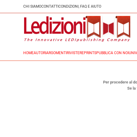
CHI SIAMO
CONTATTI
CONDIZIONI, FAQ E AIUTO
HOME
AUTORI
ARGOMENTI
RIVISTE
REPRINTS
PUBBLICA CON NOI
UNIV
Per procedere al dow
Se la