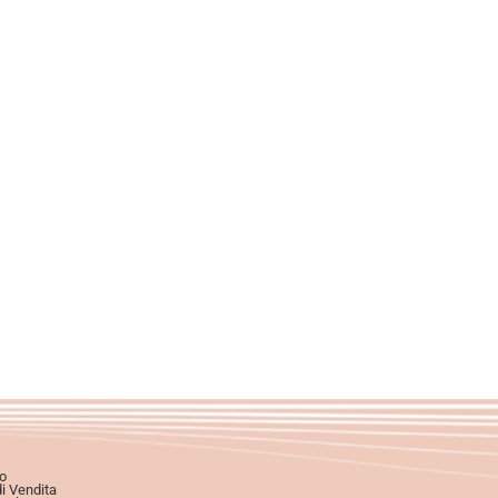
o
di Vendita