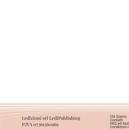
Chi Siamo
Ledizioni srl LediPublishing
Contatti
P.IVA 07361560969
FAQ ed Aiut
Condizioni 