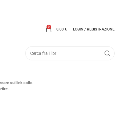
0
0,00
€
LOGIN / REGISTRAZIONE
ccare sul link sotto.
rtire.