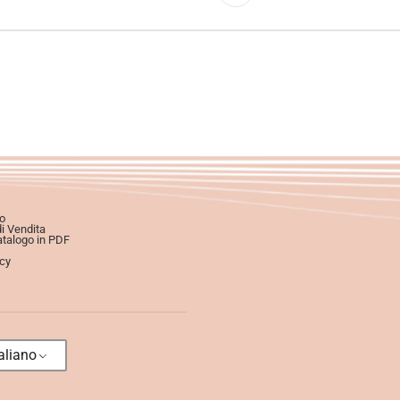
o
di Vendita
atalogo in PDF
icy
aliano