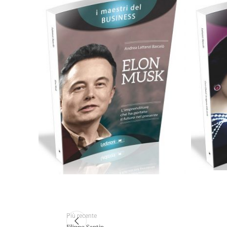
9,90
€
Aggiungi al carrello
Più recente
Filippo Santin