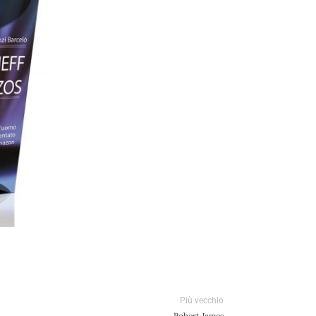
Più vecchio
Robert James