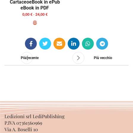
Cartaceo
eBook in ePub
eBook in PDF
0,00
€
-
24,00
€
SCEGLI
Più recente
Più vecchio
Ledizioni srl LediPublishing
P.IVA 07361560969
Via A. Boselli 10