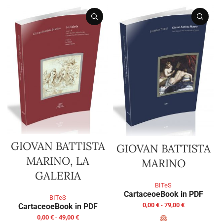
GIOVAN BATTISTA
GIOVAN BATTISTA
MARINO, LA
MARINO
GALERIA
BITeS
Cartaceo
eBook in PDF
BITeS
0,00
€
-
79,00
€
Cartaceo
eBook in PDF
0,00
€
-
49,00
€