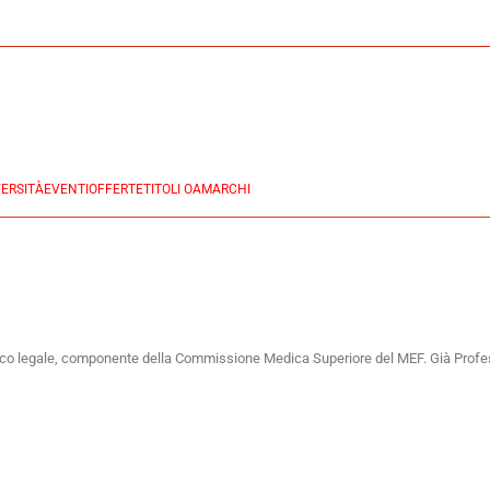
ERSITÀ
EVENTI
OFFERTE
TITOLI OA
MARCHI
dico legale, componente della Commissione Medica Superiore del MEF. Già Profes