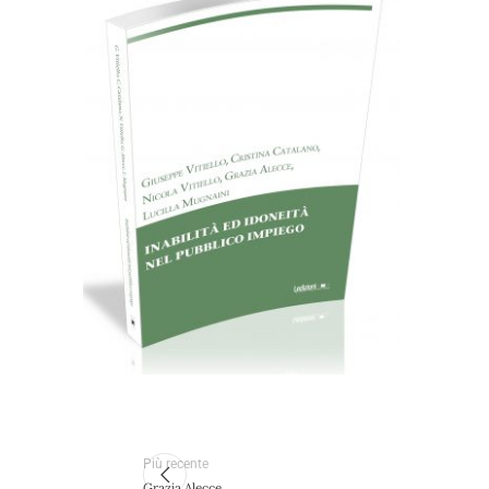
Cartaceo
eBook in ePub
8,99
€
18,00
€
Scegli
Più recente
Grazia Alecce