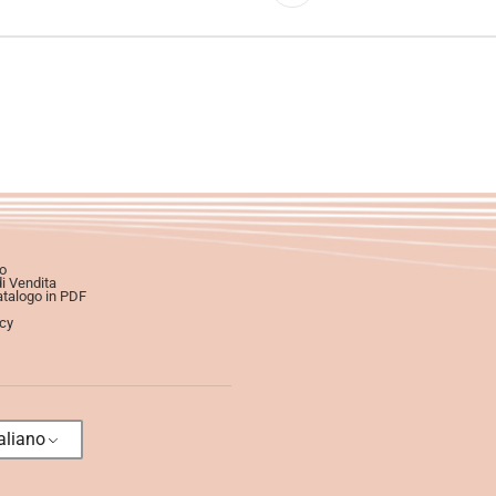
o
di Vendita
atalogo in PDF
icy
aliano