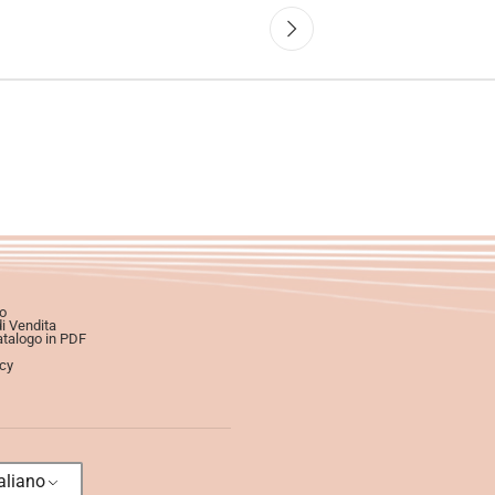
o
di Vendita
atalogo in PDF
icy
aliano