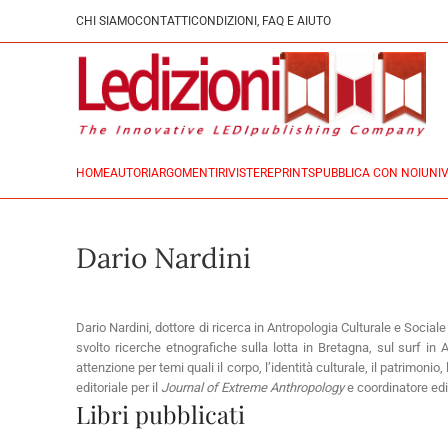
CHI SIAMO
CONTATTI
CONDIZIONI, FAQ E AIUTO
HOME
AUTORI
ARGOMENTI
RIVISTE
REPRINTS
PUBBLICA CON NOI
UNIV
Dario Nardini
Dario Nardini, dottore di ricerca in Antropologia Culturale e Social
svolto ricerche etnografiche sulla lotta in Bretagna, sul surf in 
attenzione per temi quali il corpo, l’identità culturale, il patrimon
editoriale per il
Journal of Extreme Anthropology
e coordinatore edi
Libri pubblicati