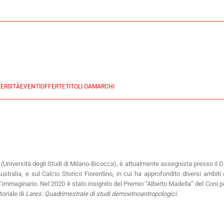
ERSITÀ
EVENTI
OFFERTE
TITOLI OA
MARCHI
e (Università degli Studi di Milano-Bicocca), è attualmente assegnista presso il D
Australia, e sul Calcio Storico Fiorentino, in cui ha approfondito diversi ambiti
io, l’immaginario. Nel 2020 è stato insignito del Premio “Alberto Madella” del Coni 
toriale di
Lares: Quadrimestrale di studi demoetnoantropologici
.