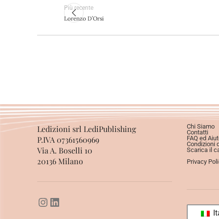
Più recente
Lorenzo D’Orsi
Chi Siamo
Ledizioni srl LediPublishing
Contatti
P.IVA 07361560969
FAQ ed Aiut
Condizioni 
Via A. Boselli 10
Scarica il c
20136 Milano
Privacy Pol
It