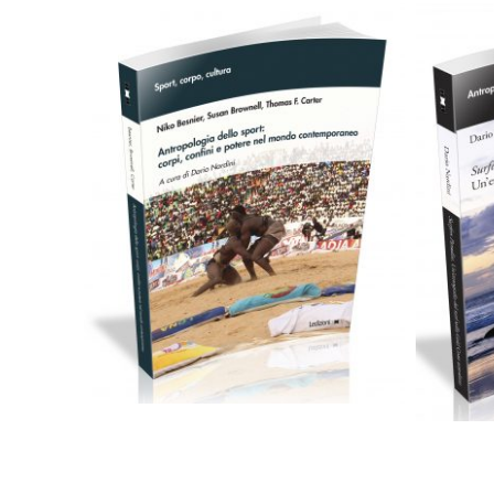
Cartaceo
eBook in ePub
11,99
€
24,00
€
Scegli