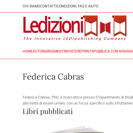
CHI SIAMO
CONTATTI
CONDIZIONI, FAQ E AIUTO
HOME
AUTORI
ARGOMENTI
RIVISTE
REPRINTS
PUBBLICA CON NOI
UNIV
Federica Cabras
Federica Cabras, PhD, è ricercatrice presso il Dipartimento di Studi I
alla tratta di esseri umani, con un focus specifico sullo sfruttamen
Libri pubblicati