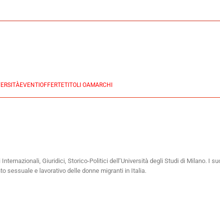
ERSITÀ
EVENTI
OFFERTE
TITOLI OA
MARCHI
nternazionali, Giuridici, Storico-Politici dell’Università degli Studi di Milano. I s
to sessuale e lavorativo delle donne migranti in Italia.