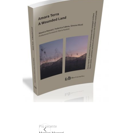
24,00
€
Aggiungi al carrello
Più recente
Monica Massari