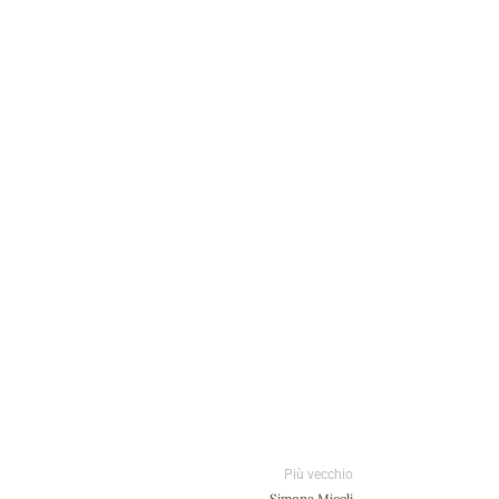
Più vecchio
Simona Miceli