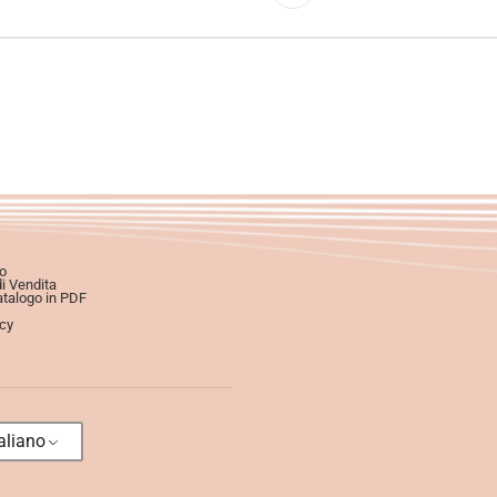
o
di Vendita
atalogo in PDF
icy
aliano