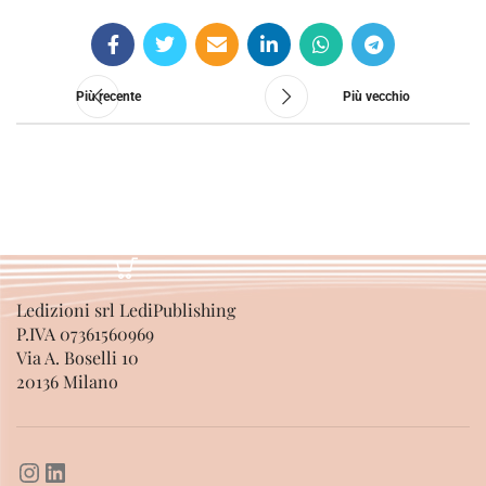
Più recente
Più vecchio
Ledizioni srl LediPublishing
P.IVA 07361560969
Via A. Boselli 10
20136 Milano